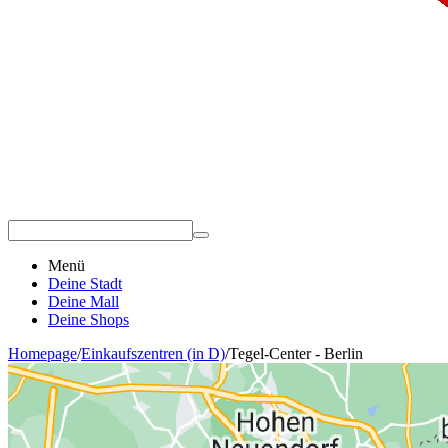
Menü
Deine Stadt
Deine Mall
Deine Shops
Homepage
/
Einkaufszentren (in D)
/
Tegel-Center - Berlin