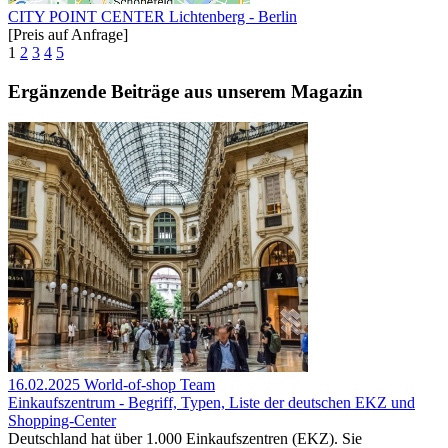
CITY POINT CENTER Lichtenberg - Berlin
[Preis auf Anfrage]
1
2
3
4
5
Ergänzende Beiträge aus unserem Magazin
16.02.2025
World-of-shop Team
Einkaufszentrum - Begriff, Typen, Liste der deutschen EKZ und
Shopping-Center
Deutschland hat über 1.000 Einkaufszentren (EKZ). Sie