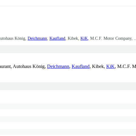
 Autohaus König,
Deichmann
,
Kaufland
, Kibek,
KiK
, M.C.F. Motor Company, ..
taurant, Autohaus König,
Deichmann
,
Kaufland
, Kibek,
KiK
, M.C.F. 