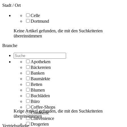
Stadt / Ort
Celle
Dortmund
Keine Artikel gefunden, die mit den Suchkriterien
übereinstimmen
Branche
Apotheken
Bäckereien
Banken
Baumärkte
Betten
Blumen
Buchläden
Büro
Coffee-Shops
Keine Artikel gefunden, die mit den Suchkriterien
Confiserie
übereinstimmen
Convenience
Drogerien
Vertriebsmarke