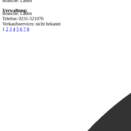
Branche: Läden
Verwaltung:
Branche:
Läden
Telefon:
0231-521076
Verkaufsservices:
nicht bekannt
1
2
3
4
5
6
7
8