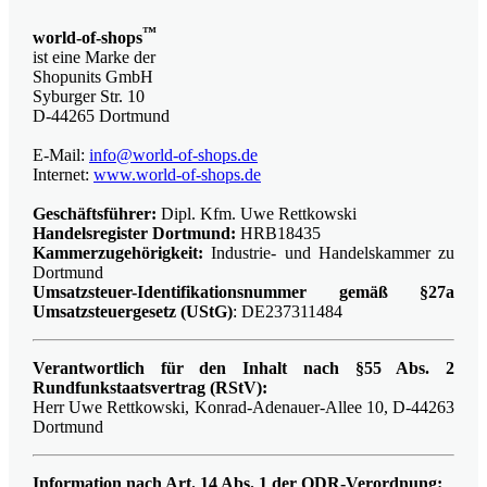
™
world-of-shops
ist eine Marke der
Shopunits GmbH
Syburger Str. 10
D-44265 Dortmund
E-Mail:
info@world-of-shops.de
Internet:
www.world-of-shops.de
Geschäftsführer:
Dipl. Kfm. Uwe Rettkowski
Handelsregister Dortmund:
HRB18435
Kammerzugehörigkeit:
Industrie- und Handelskammer zu
Dortmund
Umsatzsteuer-Identifikationsnummer gemäß §27a
Umsatzsteuergesetz (UStG)
: DE237311484
Verantwortlich für den Inhalt nach §55 Abs. 2
Rundfunkstaatsvertrag (RStV):
Herr Uwe Rettkowski, Konrad-Adenauer-Allee 10, D-44263
Dortmund
Information nach Art. 14 Abs. 1 der ODR-Verordnung: