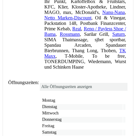
Ihr Punkt, Kartoffelbox & Fruitstars,
KFC, Klier, Kloster-Apotheke, Lindner,
MAGO, max, McDonald's,
Nanu-Nana
,
Netto Marken-Discount
, Oil & Vinegar,
Packstation 148, Postbank Finanzcenter,
Prime Kebab,
Real
,
Reno / Payless Shoe /
Bama
,
Rossmann
, Sarilar Grill,
Saturn
,
SIMA Thaimassage, sjbet sportbar,
Spandau Arcaden, Spandauer
Bierbrunnen, Thang Long, Thoben,
TK
Maxx
, T-Mobile, To be free,
TONERDUMPING, Wiedemann, Wurst
und Schinken Haase
Öffnungszeiten:
Alle Öffnungszeiten anzeigen
Montag
Dienstag
Mittwoch
Donnerstag
Freitag
Samstag