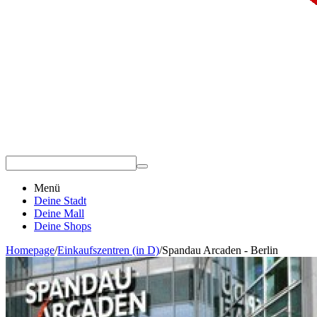
Menü
Deine Stadt
Deine Mall
Deine Shops
Homepage
/
Einkaufszentren (in D)
/
Spandau Arcaden - Berlin