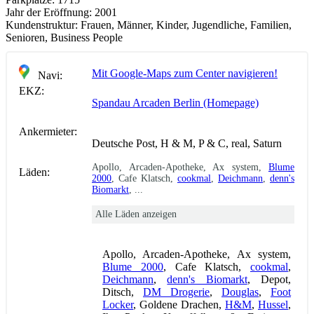
Jahr der Eröffnung:
2001
Kundenstruktur:
Frauen, Männer, Kinder, Jugendliche, Familien,
Senioren, Business People
Mit Google-Maps zum Center navigieren!
Navi:
EKZ:
Spandau Arcaden Berlin (Homepage)
Ankermieter:
Deutsche Post, H & M, P & C, real, Saturn
Apollo, Arcaden-Apotheke, Ax system,
Blume
Läden:
2000
, Cafe Klatsch,
cookmal
,
Deichmann
,
denn's
Biomarkt
, ...
Alle Läden anzeigen
Apollo, Arcaden-Apotheke, Ax system,
Blume 2000
, Cafe Klatsch,
cookmal
,
Deichmann
,
denn's Biomarkt
, Depot,
Ditsch,
DM Drogerie
,
Douglas
,
Foot
Locker
, Goldene Drachen,
H&M
,
Hussel
,