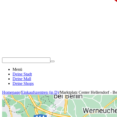
Menü
Deine Stadt
Deine Mall
Deine Shops
Homepage
/
Einkaufszentren (in D)
/
Marktplatz Center Hellersdorf - Be