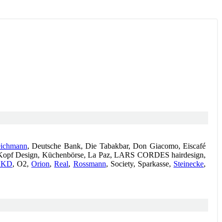
ichmann
, Deutsche Bank, Die Tabakbar, Don Giacomo, Eiscafé
ke, Kopf Design, Küchenbörse, La Paz, LARS CORDES hairdesign,
NKD
, O2,
Orion
,
Real
,
Rossmann
, Society, Sparkasse,
Steinecke
,