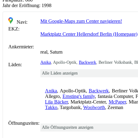
Jahr der Eröffnung:
1998
Mit Google-Maps zum Center navigieren!
Navi:
EKZ:
Marktplatz Center Hellersdorf Berlin (Homepage)
Ankermieter:
real, Saturn
Anika
, Apollo-Optik,
Backwerk
, Berliner Volksbank, B
Läden:
Alle Läden anzeigen
Anika
, Apollo-Optik,
Backwerk
, Berliner Vo
Allegro,
Ernsting's family
, fantasia Computer,
Lila Bäcker
, Marktplatz-Center,
McPaper
, Mia
Takko
, Targobank,
Woolworth
, Zeeman
Öffnungszeiten:
Alle Öffnungszeiten anzeigen