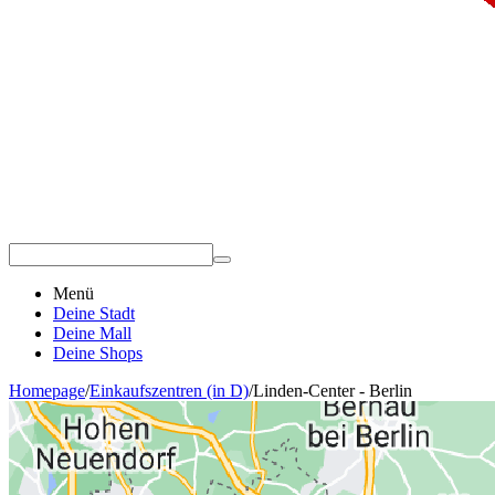
Menü
Deine Stadt
Deine Mall
Deine Shops
Homepage
/
Einkaufszentren (in D)
/
Linden-Center - Berlin