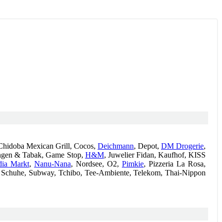
 Chidoba Mexican Grill, Cocos,
Deichmann
, Depot,
DM Drogerie
,
tungen & Tabak, Game Stop,
H&M
, Juwelier Fidan, Kaufhof, KISS
ia Markt
,
Nanu-Nana
, Nordsee, O2,
Pimkie
, Pizzeria La Rosa,
et Schuhe, Subway, Tchibo, Tee-Ambiente, Telekom, Thai-Nippon