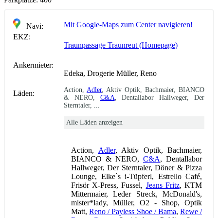
Mit Google-Maps zum Center navigieren!
Navi:
EKZ:
Traunpassage Traunreut (Homepage)
Ankermieter:
Edeka, Drogerie Müller, Reno
Action,
Adler
, Aktiv Optik, Bachmaier, BIANCO
Läden:
& NERO,
C&A
, Dentallabor Hallweger, Der
Sterntaler, ...
Alle Läden anzeigen
Action,
Adler
, Aktiv Optik, Bachmaier,
BIANCO & NERO,
C&A
, Dentallabor
Hallweger, Der Sterntaler, Döner & Pizza
Lounge, Elke`s i-Tüpferl, Estrello Café,
Frisör X-Press, Fussel,
Jeans Fritz
, KTM
Mittermaier, Leder Streck, McDonald's,
mister*lady, Müller, O2 - Shop, Optik
Matt,
Reno / Payless Shoe / Bama
,
Rewe /