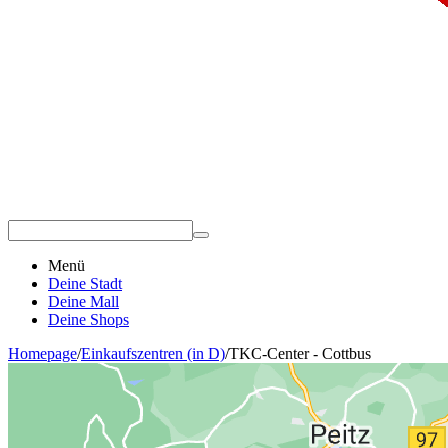
Menü
Deine Stadt
Deine Mall
Deine Shops
Homepage
/
Einkaufszentren (in D)
/
TKC-Center - Cottbus