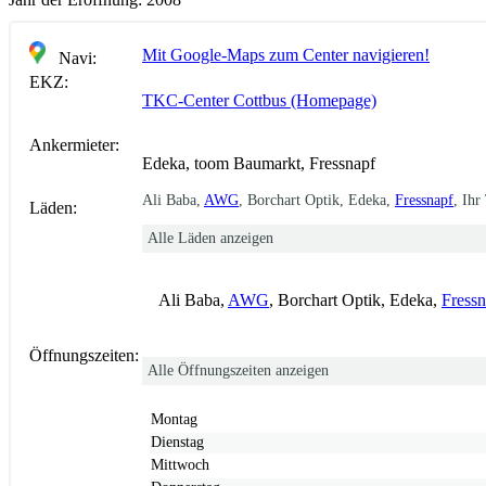
Mit Google-Maps zum Center navigieren!
Navi:
EKZ:
TKC-Center Cottbus (Homepage)
Ankermieter:
Edeka, toom Baumarkt, Fressnapf
Ali Baba,
AWG
, Borchart Optik, Edeka,
Fressnapf
, Ihr
Läden:
Alle Läden anzeigen
Ali Baba,
AWG
, Borchart Optik, Edeka,
Fressn
Öffnungszeiten:
Alle Öffnungszeiten anzeigen
Montag
Dienstag
Mittwoch