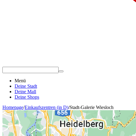
Menü
Deine Stadt
Deine Mall
Deine Shops
Homepage
/
Einkaufszentren (in D)
/
Stadt-Galerie Wiesloch