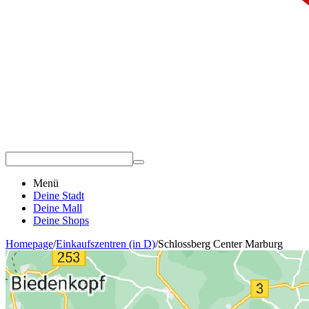
Menü
Deine Stadt
Deine Mall
Deine Shops
Homepage
/
Einkaufszentren (in D)
/
Schlossberg Center Marburg