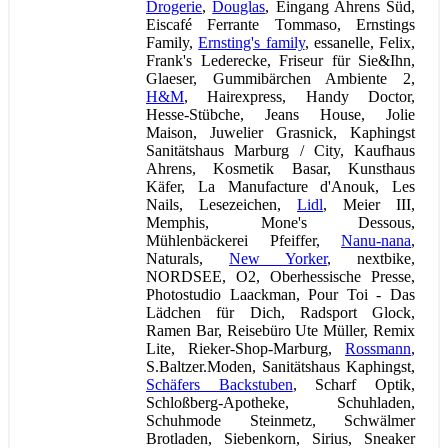
Drogerie
,
Douglas
, Eingang Ahrens Süd,
Eiscafé Ferrante Tommaso, Ernstings
Family,
Ernsting's family
, essanelle, Felix,
Frank's Lederecke, Friseur für Sie&Ihn,
Glaeser, Gummibärchen Ambiente 2,
H&M
, Hairexpress, Handy Doctor,
Hesse-Stübche, Jeans House, Jolie
Maison, Juwelier Grasnick, Kaphingst
Sanitätshaus Marburg / City, Kaufhaus
Ahrens, Kosmetik Basar, Kunsthaus
Käfer, La Manufacture d'Anouk, Les
Nails, Lesezeichen,
Lidl
, Meier III,
Memphis, Mone's Dessous,
Mühlenbäckerei Pfeiffer,
Nanu-nana
,
Naturals,
New Yorker
, nextbike,
NORDSEE, O2, Oberhessische Presse,
Photostudio Laackman, Pour Toi - Das
Lädchen für Dich, Radsport Glock,
Ramen Bar, Reisebüro Ute Müller, Remix
Lite, Rieker-Shop-Marburg,
Rossmann
,
S.Baltzer.Moden, Sanitätshaus Kaphingst,
Schäfers Backstuben
, Scharf Optik,
Schloßberg-Apotheke, Schuhladen,
Schuhmode Steinmetz, Schwälmer
Brotladen, Siebenkorn, Sirius, Sneaker