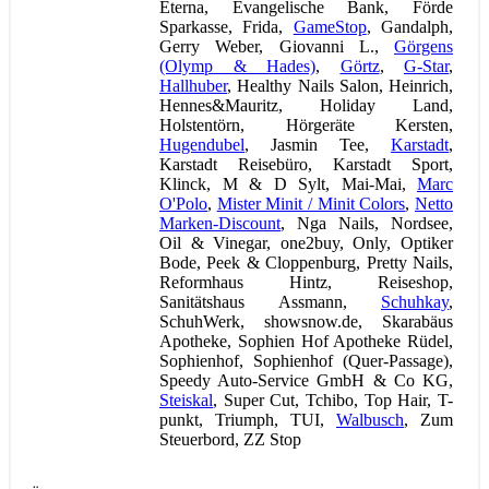
Eterna, Evangelische Bank, Förde
Sparkasse, Frida,
GameStop
, Gandalph,
Gerry Weber, Giovanni L.,
Görgens
(Olymp & Hades)
,
Görtz
,
G-Star
,
Hallhuber
, Healthy Nails Salon, Heinrich,
Hennes&Mauritz, Holiday Land,
Holstentörn, Hörgeräte Kersten,
Hugendubel
, Jasmin Tee,
Karstadt
,
Karstadt Reisebüro, Karstadt Sport,
Klinck, M & D Sylt, Mai-Mai,
Marc
O'Polo
,
Mister Minit / Minit Colors
,
Netto
Marken-Discount
, Nga Nails, Nordsee,
Oil & Vinegar, one2buy, Only, Optiker
Bode, Peek & Cloppenburg, Pretty Nails,
Reformhaus Hintz, Reiseshop,
Sanitätshaus Assmann,
Schuhkay
,
SchuhWerk, showsnow.de, Skarabäus
Apotheke, Sophien Hof Apotheke Rüdel,
Sophienhof, Sophienhof (Quer-Passage),
Speedy Auto-Service GmbH & Co KG,
Steiskal
, Super Cut, Tchibo, Top Hair, T-
punkt, Triumph, TUI,
Walbusch
, Zum
Steuerbord, ZZ Stop