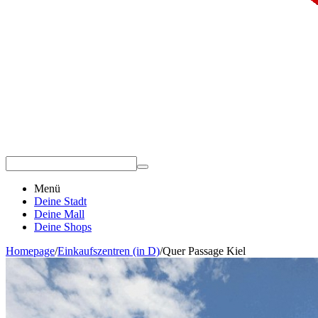
Menü
Deine Stadt
Deine Mall
Deine Shops
Homepage
/
Einkaufszentren (in D)
/
Quer Passage Kiel