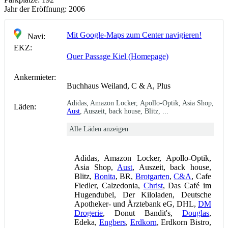
Jahr der Eröffnung:
2006
Mit Google-Maps zum Center navigieren!
Navi:
EKZ:
Quer Passage Kiel (Homepage)
Ankermieter:
Buchhaus Weiland, C & A, Plus
Adidas, Amazon Locker, Apollo-Optik, Asia Shop,
Läden:
Aust
, Auszeit, back house, Blitz, ...
Alle Läden anzeigen
Adidas, Amazon Locker, Apollo-Optik,
Asia Shop,
Aust
, Auszeit, back house,
Blitz,
Bonita
, BR,
Brotgarten
,
C&A
, Cafe
Fiedler, Calzedonia,
Christ
, Das Café im
Hugendubel, Der Kiloladen, Deutsche
Apotheker- und Ärztebank eG, DHL,
DM
Drogerie
, Donut Bandit's,
Douglas
,
Edeka,
Engbers
,
Erdkorn
, Erdkorn Bistro,