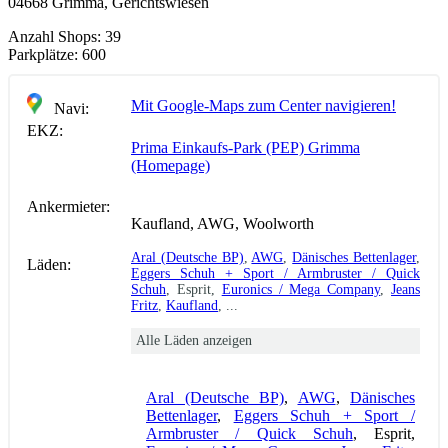
04668 Grimma, Gerichtswiesen
Anzahl Shops:
39
Parkplätze:
600
Mit Google-Maps zum Center navigieren!
Navi:
EKZ:
Prima Einkaufs-Park (PEP) Grimma
(Homepage)
Ankermieter:
Kaufland, AWG, Woolworth
Aral (Deutsche BP)
,
AWG
,
Dänisches Bettenlager
,
Läden:
Eggers Schuh + Sport / Armbruster / Quick
Schuh
, Esprit,
Euronics / Mega Company
,
Jeans
Fritz
,
Kaufland
, ...
Alle Läden anzeigen
Aral (Deutsche BP)
,
AWG
,
Dänisches
Bettenlager
,
Eggers Schuh + Sport /
Armbruster / Quick Schuh
, Esprit,