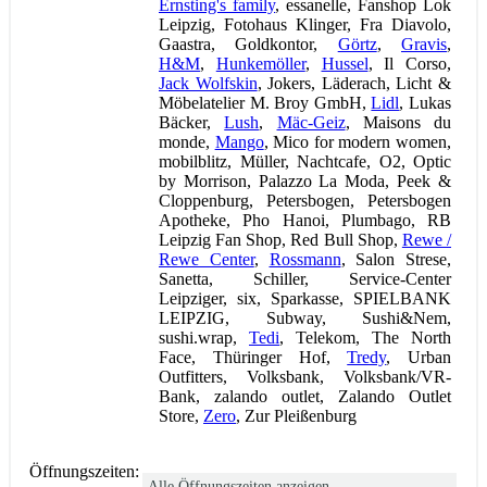
Ernsting's family
, essanelle, Fanshop Lok
Leipzig, Fotohaus Klinger, Fra Diavolo,
Gaastra, Goldkontor,
Görtz
,
Gravis
,
H&M
,
Hunkemöller
,
Hussel
, Il Corso,
Jack Wolfskin
, Jokers, Läderach, Licht &
Möbelatelier M. Broy GmbH,
Lidl
, Lukas
Bäcker,
Lush
,
Mäc-Geiz
, Maisons du
monde,
Mango
, Mico for modern women,
mobilblitz, Müller, Nachtcafe, O2, Optic
by Morrison, Palazzo La Moda, Peek &
Cloppenburg, Petersbogen, Petersbogen
Apotheke, Pho Hanoi, Plumbago, RB
Leipzig Fan Shop, Red Bull Shop,
Rewe /
Rewe Center
,
Rossmann
, Salon Strese,
Sanetta, Schiller, Service-Center
Leipziger, six, Sparkasse, SPIELBANK
LEIPZIG, Subway, Sushi&Nem,
sushi.wrap,
Tedi
, Telekom, The North
Face, Thüringer Hof,
Tredy
, Urban
Outfitters, Volksbank, Volksbank/VR-
Bank, zalando outlet, Zalando Outlet
Store,
Zero
, Zur Pleißenburg
Öffnungszeiten:
Alle Öffnungszeiten anzeigen