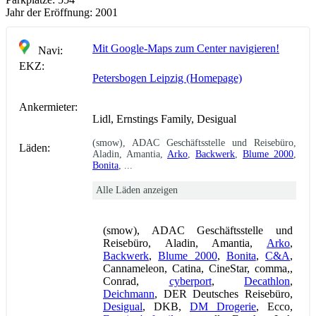
Jahr der Eröffnung:
2001
Mit Google-Maps zum Center navigieren!
Navi:
EKZ:
Petersbogen Leipzig (Homepage)
Ankermieter:
Lidl, Ernstings Family, Desigual
(smow), ADAC Geschäftsstelle und Reisebüro,
Läden:
Aladin, Amantia,
Arko
,
Backwerk
,
Blume 2000
,
Bonita
, ...
Alle Läden anzeigen
(smow), ADAC Geschäftsstelle und
Reisebüro, Aladin, Amantia,
Arko
,
Backwerk
,
Blume 2000
,
Bonita
,
C&A
,
Cannameleon, Catina, CineStar, comma,,
Conrad,
cyberport
,
Decathlon
,
Deichmann
, DER Deutsches Reisebüro,
Desigual
, DKB,
DM Drogerie
, Ecco,