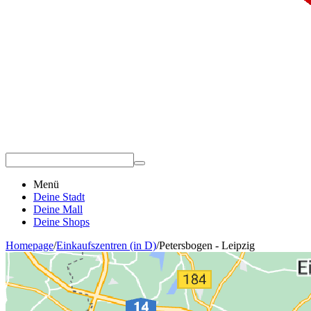
Menü
Deine Stadt
Deine Mall
Deine Shops
Homepage
/
Einkaufszentren (in D)
/
Petersbogen - Leipzig