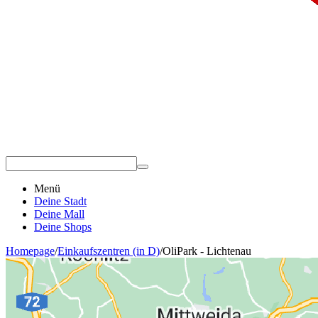
Menü
Deine Stadt
Deine Mall
Deine Shops
Homepage
/
Einkaufszentren (in D)
/
OliPark - Lichtenau