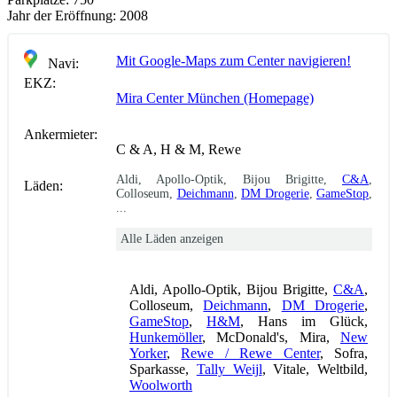
Jahr der Eröffnung:
2008
Mit Google-Maps zum Center navigieren!
Navi:
EKZ:
Mira Center München (Homepage)
Ankermieter:
C & A, H & M, Rewe
Aldi, Apollo-Optik, Bijou Brigitte,
C&A
,
Läden:
Colloseum,
Deichmann
,
DM Drogerie
,
GameStop
,
...
Alle Läden anzeigen
Aldi, Apollo-Optik, Bijou Brigitte,
C&A
,
Colloseum,
Deichmann
,
DM Drogerie
,
GameStop
,
H&M
, Hans im Glück,
Hunkemöller
, McDonald's, Mira,
New
Yorker
,
Rewe / Rewe Center
, Sofra,
Sparkasse,
Tally Weijl
, Vitale, Weltbild,
Woolworth