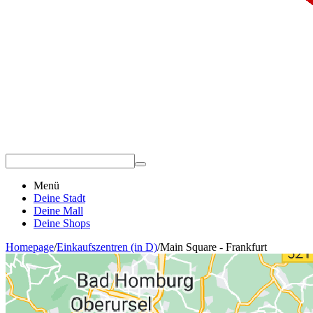
Menü
Deine Stadt
Deine Mall
Deine Shops
Homepage
/
Einkaufszentren (in D)
/
Main Square - Frankfurt