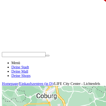
Menü
Deine Stadt
Deine Mall
Deine Shops
Homepage
/
Einkaufszentren (in D)
/
LIFE City Center - Lichtenfels