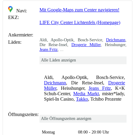
Mit Google-Maps zum Center navigieren!
Navi:
EKZ:
LIFE City Center Lichtenfels (Homepage)
Ankermieter:
Aldi, Apollo-Optik, Bosch-Service,
Deichmann
,
Läden:
Die Reise-Insel,
Drogerie Müller
, Heisshunger,
Jeans Fritz
, ...
Alle Läden anzeigen
Aldi, Apollo-Optik, Bosch-Service,
Deichmann
, Die Reise-Insel,
Drogerie
Müller
, Heisshunger,
Jeans Fritz
, K+K
Schuh-Center,
Media Markt
, mister*lady,
Spiel-In Casino,
Takko
, Tchibo Prozente
Öffnungszeiten:
Alle Öffnungszeiten anzeigen
Montag
08:00 - 20:00 Uhr