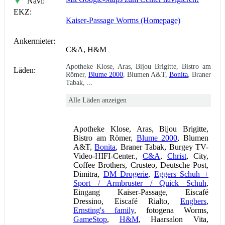
Navi:
EKZ:
Kaiser-Passage Worms (Homepage)
Ankermieter:
C&A, H&M
Apotheke Klose, Aras, Bijou Brigitte, Bistro am
Läden:
Römer,
Blume 2000
, Blumen A&T,
Bonita
, Braner
Tabak, ...
Alle Läden anzeigen
Apotheke Klose, Aras, Bijou Brigitte,
Bistro am Römer,
Blume 2000
, Blumen
A&T,
Bonita
, Braner Tabak, Burgey TV-
Video-HIFI-Center.,
C&A
,
Christ
, City,
Coffee Brothers, Crusteo, Deutsche Post,
Dimitra,
DM Drogerie
,
Eggers Schuh +
Sport / Armbruster / Quick Schuh
,
Eingang Kaiser-Passage, Eiscafé
Dressino, Eiscafé Rialto,
Engbers
,
Ernsting's family
, fotogena Worms,
GameStop
,
H&M
, Haarsalon Vita,