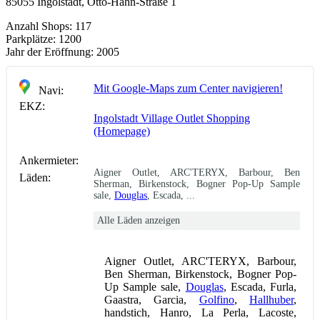
85055 Ingolstadt, Otto-Hahn-Straße 1
Anzahl Shops:
117
Parkplätze:
1200
Jahr der Eröffnung:
2005
Mit Google-Maps zum Center navigieren!
Navi:
EKZ:
Ingolstadt Village Outlet Shopping
(Homepage)
Ankermieter:
Aigner Outlet, ARC'TERYX, Barbour, Ben
Läden:
Sherman, Birkenstock, Bogner Pop-Up Sample
sale,
Douglas
, Escada, ...
Alle Läden anzeigen
Aigner Outlet, ARC'TERYX, Barbour,
Ben Sherman, Birkenstock, Bogner Pop-
Up Sample sale,
Douglas
, Escada, Furla,
Gaastra, Garcia,
Golfino
,
Hallhuber
,
handstich, Hanro, La Perla, Lacoste,