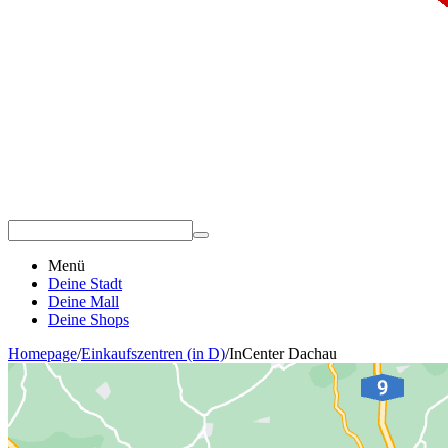
Menü
Deine Stadt
Deine Mall
Deine Shops
Homepage
/
Einkaufszentren (in D)
/
InCenter Dachau