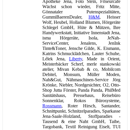
Apotheke Jena, Foto Stein, Friseurcafe
Wächst schon wieder, Fritz Mitte,
Gönnataler Putenspezialitäten,
GummiBaerenDealer,
H&M
, Heisser
Wolf, Heubel, Holland Blumen, Hörgeräte
Schlegel GmbH, Hüte & Mützen, Ihre
Handywerkstatt, Initiative Innenstadt Jena,
isma Hörgeräte, Isola, JeNah-
ServiceCenter, Jenalens, JenInk
Tinte&Toner, Jensche Gilde, K. Eismann,
Katrins Schmucklädchen, Lauter Schuhe,
Lélek Jena,
Liberty
, Made in Orient,
Meisterbäcker Scherf, merle stankowski
atelier, Mivan Kebab & co, Mobilcom
Debitel, Monsum, Müller Moden,
Nah&Gut, Nähmaschinen-Service Jörg
Krönke, Niebler, Nordgesichter, O2, Otto-
Shop Jutta Förster, Panda Panda, PhilMed
Sanitätshaus, Pressehaus, Reisebüro
Sonnenklar, Rokos Bürosysteme,
Rossmann
, Roter Hirsch, Santander,
Schnittpunkt, Schnitzelparadies, Sparkasse
Jena-Saale-Holzland, Stoffparadies -
Tausend & eine Naht GmbH, Taibe,
Targobank, Textil Reinigung Eiselt, TUI