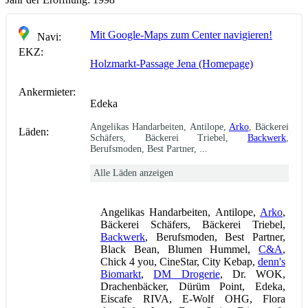
Mit Google-Maps zum Center navigieren!
Navi:
EKZ:
Holzmarkt-Passage Jena (Homepage)
Ankermieter:
Edeka
Angelikas Handarbeiten, Antilope,
Arko
, Bäckerei
Läden:
Schäfers, Bäckerei Triebel,
Backwerk
,
Berufsmoden, Best Partner, ...
Alle Läden anzeigen
Angelikas Handarbeiten, Antilope,
Arko
,
Bäckerei Schäfers, Bäckerei Triebel,
Backwerk
, Berufsmoden, Best Partner,
Black Bean, Blumen Hummel,
C&A
,
Chick 4 you, CineStar, City Kebap,
denn's
Biomarkt
,
DM Drogerie
, Dr. WOK,
Drachenbäcker, Dürüm Point, Edeka,
Eiscafe RIVA, E-Wolf OHG, Flora