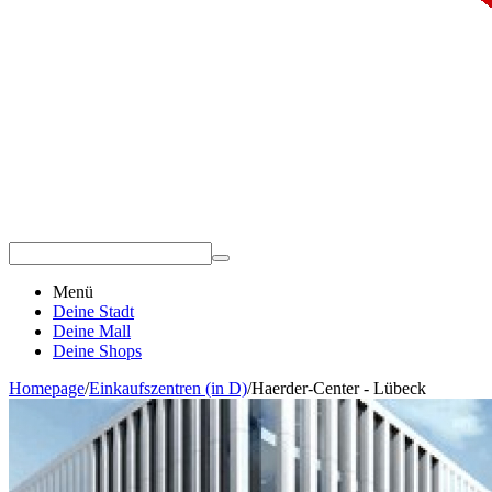
Menü
Deine Stadt
Deine Mall
Deine Shops
Homepage
/
Einkaufszentren (in D)
/
Haerder-Center - Lübeck