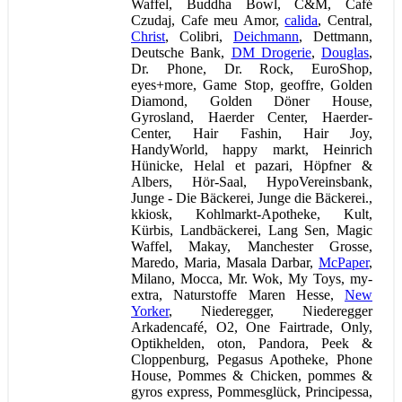
Waffel, Buddha Bowl, C&M, Café
Czudaj, Cafe meu Amor,
calida
, Central,
Christ
, Colibri,
Deichmann
, Dettmann,
Deutsche Bank,
DM Drogerie
,
Douglas
,
Dr. Phone, Dr. Rock, EuroShop,
eyes+more, Game Stop, geoffre, Golden
Diamond, Golden Döner House,
Gyrosland, Haerder Center, Haerder-
Center, Hair Fashin, Hair Joy,
HandyWorld, happy markt, Heinrich
Hünicke, Helal et pazari, Höpfner &
Albers, Hör-Saal, HypoVereinsbank,
Junge - Die Bäckerei, Junge die Bäckerei.,
kkiosk, Kohlmarkt-Apotheke, Kult,
Kürbis, Landbäckerei, Lang Sen, Magic
Waffel, Makay, Manchester Grosse,
Maredo, Maria, Masala Darbar,
McPaper
,
Milano, Mocca, Mr. Wok, My Toys, my-
extra, Naturstoffe Maren Hesse,
New
Yorker
, Niederegger, Niederegger
Arkadencafé, O2, One Fairtrade, Only,
Optikhelden, oton, Pandora, Peek &
Cloppenburg, Pegasus Apotheke, Phone
House, Pommes & Chicken, pommes &
gyros express, Pommesglück, Principessa,