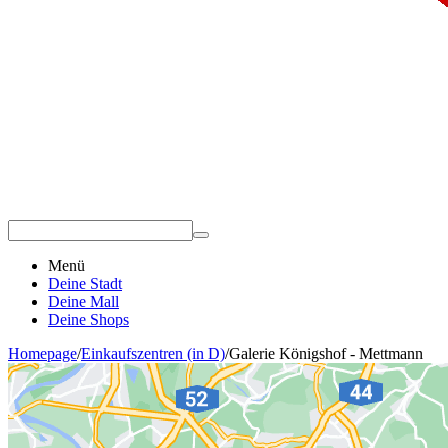
Menü
Deine Stadt
Deine Mall
Deine Shops
Homepage
/
Einkaufszentren (in D)
/
Galerie Königshof - Mettmann