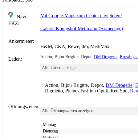
Mit Google-Maps zum Center navigieren!
Navi:
EKZ:
Galerie Königshof Mettmann (Homepage)
Ankermieter:
H&M, C&A, Rewe, dm, MediMax
Action, Bijou Brigitte, Depot,
DM Drogerie
,
Ernsting's
Läden:
Alle Läden anzeigen
Action, Bijou Brigitte, Depot,
DM Drogerie
,
E
Rigoletto, Pleines Fashion Optik, Red Sun,
Rew
Öffnungszeiten:
Alle Öffnungszeiten anzeigen
Montag
Dienstag
Mittwoch