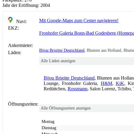
Jahr der Eröffnung:
2004
Mit Google-Maps zum Center navigieren!
Navi:
EKZ:
Fronhofer Galeria Bonn-Bad Godesberg (Homep
Ankermieter:
Bijou Brigitte Deutschland
, Blumen aus Holland, Blum
Läden:
Alle Läden anzeigen
Bijou Brigitte Deutschland
, Blumen aus Holla
Lounge, Fronhofer Galeria,
H&M
,
KiK
, Ki
Redüttchen,
Rossmann
, Salon Lorenz, Tchibo
Öffnungszeiten:
Alle Öffnungszeiten anzeigen
Montag
Dienstag