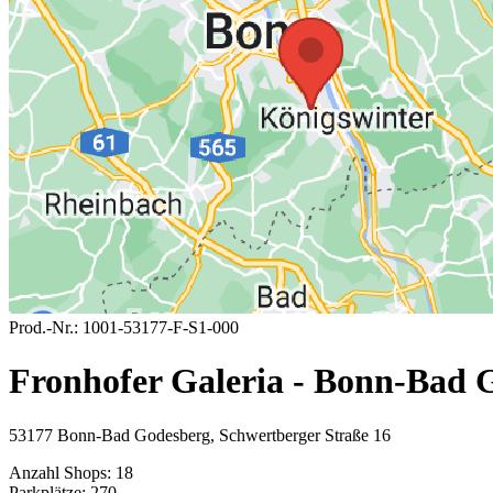
Prod.-Nr.:
1001-53177-F-S1-000
Fronhofer Galeria - Bonn-Bad 
53177 Bonn-Bad Godesberg, Schwertberger Straße 16
Anzahl Shops:
18
Parkplätze:
270