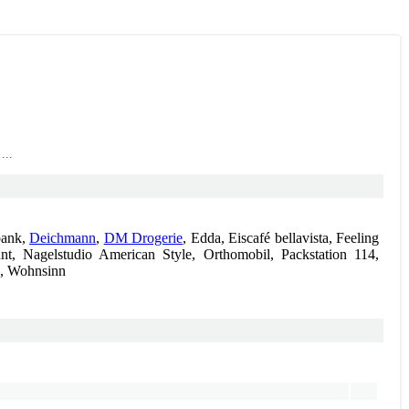
 ...
bank,
Deichmann
,
DM Drogerie
, Edda, Eiscafé bellavista, Feeling
nt, Nagelstudio American Style, Orthomobil, Packstation 114,
c, Wohnsinn