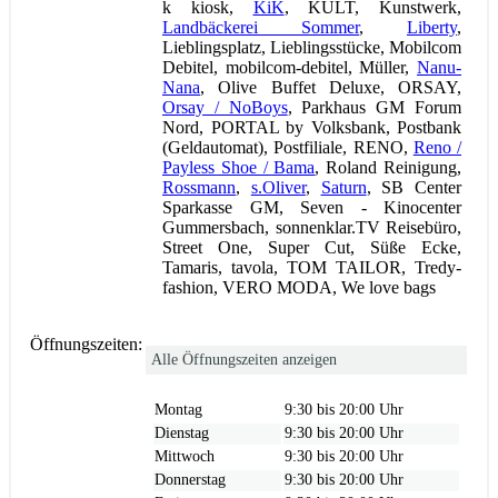
k kiosk,
KiK
, KULT, Kunstwerk,
Landbäckerei Sommer
,
Liberty
,
Lieblingsplatz, Lieblingsstücke, Mobilcom
Debitel, mobilcom-debitel, Müller,
Nanu-
Nana
, Olive Buffet Deluxe, ORSAY,
Orsay / NoBoys
, Parkhaus GM Forum
Nord, PORTAL by Volksbank, Postbank
(Geldautomat), Postfiliale, RENO,
Reno /
Payless Shoe / Bama
, Roland Reinigung,
Rossmann
,
s.Oliver
,
Saturn
, SB Center
Sparkasse GM, Seven - Kinocenter
Gummersbach, sonnenklar.TV Reisebüro,
Street One, Super Cut, Süße Ecke,
Tamaris, tavola, TOM TAILOR, Tredy-
fashion, VERO MODA, We love bags
Öffnungszeiten:
Alle Öffnungszeiten anzeigen
Montag
9:30 bis 20:00 Uhr
Dienstag
9:30 bis 20:00 Uhr
Mittwoch
9:30 bis 20:00 Uhr
Donnerstag
9:30 bis 20:00 Uhr