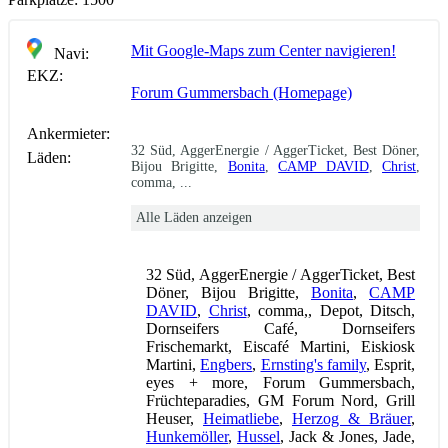
Mit Google-Maps zum Center navigieren!
Navi:
EKZ:
Forum Gummersbach (Homepage)
Ankermieter:
32 Süd, AggerEnergie / AggerTicket, Best Döner,
Läden:
Bijou Brigitte,
Bonita
,
CAMP DAVID
,
Christ
,
comma, ...
Alle Läden anzeigen
32 Süd, AggerEnergie / AggerTicket, Best
Döner, Bijou Brigitte,
Bonita
,
CAMP
DAVID
,
Christ
, comma,, Depot, Ditsch,
Dornseifers Café, Dornseifers
Frischemarkt, Eiscafé Martini, Eiskiosk
Martini,
Engbers
,
Ernsting's family
, Esprit,
eyes + more, Forum Gummersbach,
Früchteparadies, GM Forum Nord, Grill
Heuser,
Heimatliebe
,
Herzog & Bräuer
,
Hunkemöller
,
Hussel
, Jack & Jones, Jade,