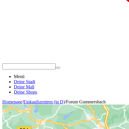
Menü
Deine Stadt
Deine Mall
Deine Shops
Homepage
/
Einkaufszentren (in D)
/
Forum Gummersbach