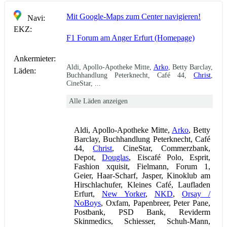
Mit Google-Maps zum Center navigieren!
Navi:
EKZ:
F1 Forum am Anger Erfurt (Homepage)
Ankermieter:
Aldi, Apollo-Apotheke Mitte,
Arko
, Betty Barclay,
Läden:
Buchhandlung Peterknecht, Café 44,
Christ
,
CineStar, ...
Alle Läden anzeigen
Aldi, Apollo-Apotheke Mitte,
Arko
, Betty
Barclay, Buchhandlung Peterknecht, Café
44,
Christ
, CineStar, Commerzbank,
Depot,
Douglas
, Eiscafé Polo, Esprit,
Fashion xquisit, Fielmann, Forum 1,
Geier, Haar-Scharf, Jasper, Kinoklub am
Hirschlachufer, Kleines Café, Laufladen
Erfurt,
New Yorker
,
NKD
,
Orsay /
NoBoys
, Oxfam, Papenbreer, Peter Pane,
Postbank, PSD Bank, Reviderm
Skinmedics, Schiesser, Schuh-Mann,