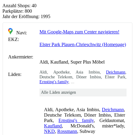
Anzahl Shops:
40
Parkplätze:
800
Jahr der Eröffnung:
1995
Mit Google-Maps zum Center navigieren!
Navi:
EKZ:
Elster Park Plauen-Chrieschwitz (Homepage)
Ankermieter:
Aldi, Kaufland, Super Plus Möbel
Aldi, Apotheke, Asia Imbiss,
Deichmann
,
Läden:
Deutsche Telekom, Döner Imbiss, Elster Park,
Ernsting's family
, ...
Alle Läden anzeigen
Aldi, Apotheke, Asia Imbiss,
Deichmann
,
Deutsche Telekom, Döner Imbiss, Elster
Park,
Ernsting's family
, Geldautomat,
Kaufland
, McDonald's, mister*lady,
NKD
,
Rossmann
, Subway