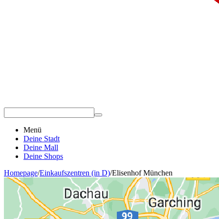
Menü
Deine Stadt
Deine Mall
Deine Shops
Homepage
/
Einkaufszentren (in D)
/
Elisenhof München