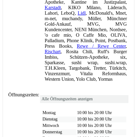
Apotheke, Kantine im Justizpalast,
Karstadt
, KIKO Milano, Läderach,
Lahori, LeboQ,
Lidl
, McDonald's, Mnet,
m-net, muchandy, Müller, Münchner
Gold-Ankauf, MVG, MVG
Kundencenter, NENI München, Nordsee,
'o cafe mio, O Caffe Mio, OLIVA,
Palladium, Phone Klinik, Point, Postbank,
Press Books,
Rewe / Rewe Center
,
Rischart
, Rosita Chili, Ruff's Burger
Imbiss, Schützen-Apotheke, six,
Sparkasse, sushi wrap, sushi.wrap,
T.H.Kleen, Targobank, Tretter, Türkitch,
Vinzenzmurr, Vitalia Reformhaus,
Western Union, Yolo Club, Yormas
Öffnungszeiten:
Alle Öffnungszeiten anzeigen
Montag
10:00 bis 20:00 Uhr
Dienstag
10:00 bis 20:00 Uhr
Mittwoch
10:00 bis 20:00 Uhr
Donnerstag
10:00 bis 20:00 Uhr