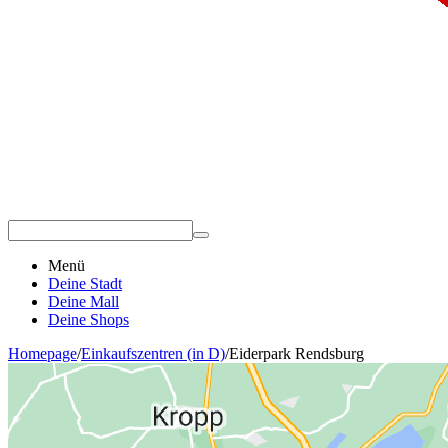
Menü
Deine Stadt
Deine Mall
Deine Shops
Homepage
/
Einkaufszentren (in D)
/
Eiderpark Rendsburg