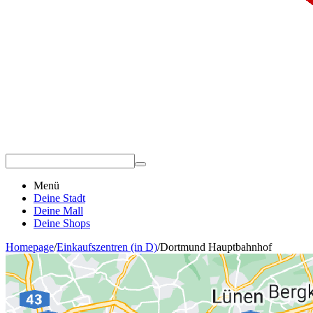
Menü
Deine Stadt
Deine Mall
Deine Shops
Homepage
/
Einkaufszentren (in D)
/
Dortmund Hauptbahnhof