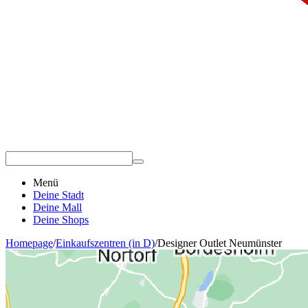
Menü
Deine Stadt
Deine Mall
Deine Shops
Homepage
/
Einkaufszentren (in D)
/
Designer Outlet Neumünster