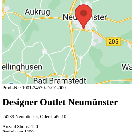
Prod.-Nr.:
1001-24539-D-O1-000
Designer Outlet Neumünster
24539 Neumünster, Oderstraße 10
Anzahl Shops:
120
Parkplätze:
1300