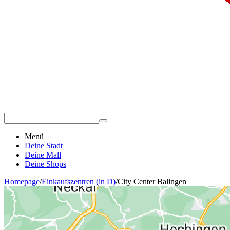
Menü
Deine Stadt
Deine Mall
Deine Shops
Homepage
/
Einkaufszentren (in D)
/
City Center Balingen