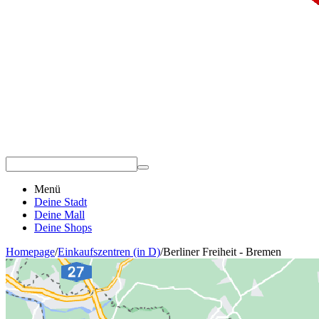
Menü
Deine Stadt
Deine Mall
Deine Shops
Homepage
/
Einkaufszentren (in D)
/
Berliner Freiheit - Bremen