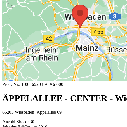
Prod.-Nr.:
1001-65203-Ä-Ä6-000
ÄPPELALLEE - CENTER - Wi
65203 Wiesbaden, Äppelallee 69
Anzahl Shops:
30
Jahr der Eröffnung:
2010