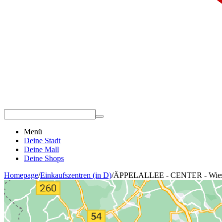
Menü
Deine Stadt
Deine Mall
Deine Shops
Homepage
/
Einkaufszentren (in D)
/
ÄPPELALLEE - CENTER - Wies