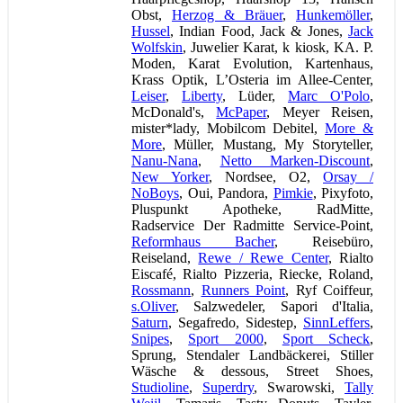
Obst,
Herzog & Bräuer
,
Hunkemöller
,
Hussel
, Indian Food, Jack & Jones,
Jack
Wolfskin
, Juwelier Karat, k kiosk, KA. P.
Moden, Karat Evolution, Kartenhaus,
Krass Optik, L’Osteria im Allee-Center,
Leiser
,
Liberty
, Lüder,
Marc O'Polo
,
McDonald's,
McPaper
, Meyer Reisen,
mister*lady, Mobilcom Debitel,
More &
More
, Müller, Mustang, My Storyteller,
Nanu-Nana
,
Netto Marken-Discount
,
New Yorker
, Nordsee, O2,
Orsay /
NoBoys
, Oui, Pandora,
Pimkie
, Pixyfoto,
Pluspunkt Apotheke, RadMitte,
Radservice Der Radmitte Service-Point,
Reformhaus Bacher
, Reisebüro,
Reiseland,
Rewe / Rewe Center
, Rialto
Eiscafé, Rialto Pizzeria, Riecke, Roland,
Rossmann
,
Runners Point
, Ryf Coiffeur,
s.Oliver
, Salzwedeler, Sapori d'Italia,
Saturn
, Segafredo, Sidestep,
SinnLeffers
,
Snipes
,
Sport 2000
,
Sport Scheck
,
Sprung, Stendaler Landbäckerei, Stiller
Wäsche & dessous, Street Shoes,
Studioline
,
Superdry
, Swarowski,
Tally