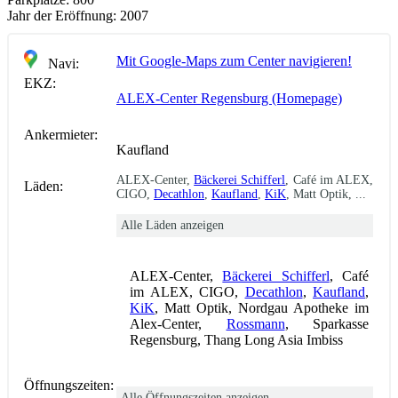
Jahr der Eröffnung:
2007
Mit Google-Maps zum Center navigieren!
Navi:
EKZ:
ALEX-Center Regensburg (Homepage)
Ankermieter:
Kaufland
ALEX-Center,
Bäckerei Schifferl
, Café im ALEX,
Läden:
CIGO,
Decathlon
,
Kaufland
,
KiK
, Matt Optik, ...
Alle Läden anzeigen
ALEX-Center,
Bäckerei Schifferl
, Café
im ALEX, CIGO,
Decathlon
,
Kaufland
,
KiK
, Matt Optik, Nordgau Apotheke im
Alex-Center,
Rossmann
, Sparkasse
Regensburg, Thang Long Asia Imbiss
Öffnungszeiten:
Alle Öffnungszeiten anzeigen