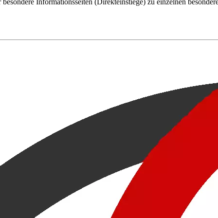
r besondere Informationsseiten (Direkteinstiege) zu einzelnen besond