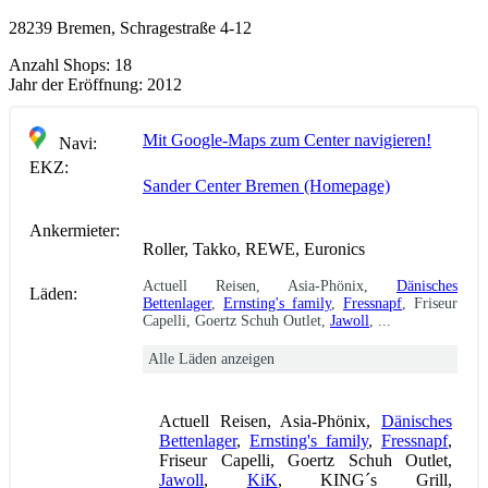
28239 Bremen, Schragestraße 4-12
Anzahl Shops:
18
Jahr der Eröffnung:
2012
Mit Google-Maps zum Center navigieren!
Navi:
EKZ:
Sander Center Bremen (Homepage)
Ankermieter:
Roller, Takko, REWE, Euronics
Actuell Reisen, Asia-Phönix,
Dänisches
Läden:
Bettenlager
,
Ernsting's family
,
Fressnapf
, Friseur
Capelli, Goertz Schuh Outlet,
Jawoll
, ...
Alle Läden anzeigen
Actuell Reisen, Asia-Phönix,
Dänisches
Bettenlager
,
Ernsting's family
,
Fressnapf
,
Friseur Capelli, Goertz Schuh Outlet,
Jawoll
,
KiK
, KING´s Grill,