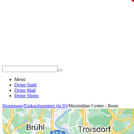
Menü
Deine Stadt
Deine Mall
Deine Shops
Homepage
/
Einkaufszentren (in D)
/
Maximilian Center - Bonn