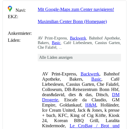
Mit Google-Maps zum Center navigieren!
Navi:
EKZ:
Maximilian Center Bonn (Homepage)
Ankermieter:
AV Print-Express,
Backwerk
, Bahnhof Apotheke,
Läden:
Bakers,
Basic
, Café Liebeslesen, Cassius Garten,
Che Falafel, ...
Alle Läden anzeigen
AV Print-Express,
Backwerk
, Bahnhof
Apotheke, Bakers,
Basic
, Café
Liebeslesen, Cassius Garten, Che Falafel,
Colloseum, DB-Reisezentrum Bonn Hbf,
dean&david, dies & das, Ditsch,
DM
Drogerie
, Eiscafe da Claudio, GM
Empire, Goldankauf,
H&M
, Holländer,
Ice Cream United, Jack & Jones, k presse
+ buch, KFC, King of Cig Köfte, Kiosk
24, Korean BBQ Grill, Laralita
Kindermode,
Le CroBag / Brot und