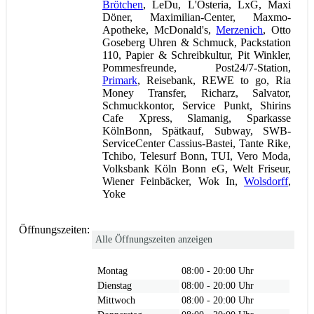
Brötchen
, LeDu, L'Osteria, LxG, Maxi
Döner, Maximilian-Center, Maxmo-
Apotheke, McDonald's,
Merzenich
, Otto
Goseberg Uhren & Schmuck, Packstation
110, Papier & Schreibkultur, Pit Winkler,
Pommesfreunde, Post24/7-Station,
Primark
, Reisebank, REWE to go, Ria
Money Transfer, Richarz, Salvator,
Schmuckkontor, Service Punkt, Shirins
Cafe Xpress, Slamanig, Sparkasse
KölnBonn, Spätkauf, Subway, SWB-
ServiceCenter Cassius-Bastei, Tante Rike,
Tchibo, Telesurf Bonn, TUI, Vero Moda,
Volksbank Köln Bonn eG, Welt Friseur,
Wiener Feinbäcker, Wok In,
Wolsdorff
,
Yoke
Öffnungszeiten:
Alle Öffnungszeiten anzeigen
Montag
08:00 - 20:00 Uhr
Dienstag
08:00 - 20:00 Uhr
Mittwoch
08:00 - 20:00 Uhr