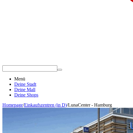
Menü
Deine Stadt
Deine Mall
Deine Shops
Homepage
/
Einkaufszentren (in D)
/
LunaCenter - Hamburg