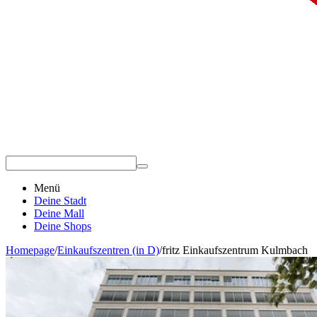
Menü
Deine Stadt
Deine Mall
Deine Shops
Homepage
/
Einkaufszentren (in D)
/
fritz Einkaufszentrum Kulmbach