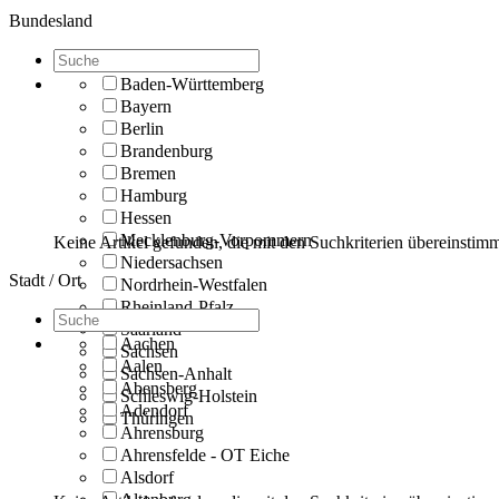
Bundesland
Baden-Württemberg
Bayern
Berlin
Brandenburg
Bremen
Hamburg
Hessen
Mecklenburg-Vorpommern
Keine Artikel gefunden, die mit den Suchkriterien übereinstim
Niedersachsen
Stadt / Ort
Nordrhein-Westfalen
Rheinland-Pfalz
Saarland
Aachen
Sachsen
Aalen
Sachsen-Anhalt
Abensberg
Schleswig-Holstein
Adendorf
Thüringen
Ahrensburg
Ahrensfelde - OT Eiche
Alsdorf