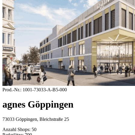
Prod.-Nr.:
1001-73033-A-B5-000
agnes Göppingen
73033 Göppingen, Bleichstraße 25
Anzahl Shops:
50
Parkplätze:
700