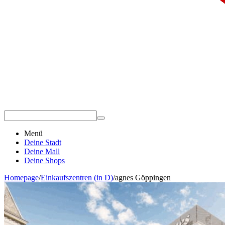
Menü
Deine Stadt
Deine Mall
Deine Shops
Homepage
/
Einkaufszentren (in D)
/
agnes Göppingen